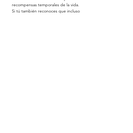
recompensas temporales de la vida.
Si tú también reconoces que incluso 
en momentos de quietud, cuando el 
mundo se desvanece, queda un 
rescoldo resplandeciente de verdad, 
una paz indescriptible que se siente 
abrumadoramente vasta y al mismo 
tiempo íntimamente personal, únete 
a nosotros y exploremos hacia dónde 
nos puede llevar este 
reconocimiento, mientras Navegar 
por el laberinto de la existencia 
emprendiendo el camino del 
autoconocimiento, buscando y 
encontrando quiénes somos 
realmente.
+ >>>