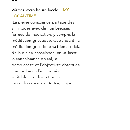
Vérifiez votre heure locale :
 MY-
LOCAL-TIME
 La pleine conscience partage des 
similitudes avec de nombreuses 
formes de méditation, y compris la 
méditation gnostique. Cependant, la 
méditation gnostique va bien au-delà 
de la pleine conscience, en utilisant 
la connaissance de soi, la 
perspicacité et l'objectivité obtenues 
comme base d'un chemin 
véritablement libérateur de 
l'abandon de soi à l'Autre, l'Esprit 
qui habite à l'intérieur.
 Lors de cet événement, nous 
aimerions explorer comment l'auto-
observation objective peut conduire 
sur un chemin gnostique allant de la 
perspicacité à l'abandon de soi, dans 
lequel la connaissance de soi acquise 