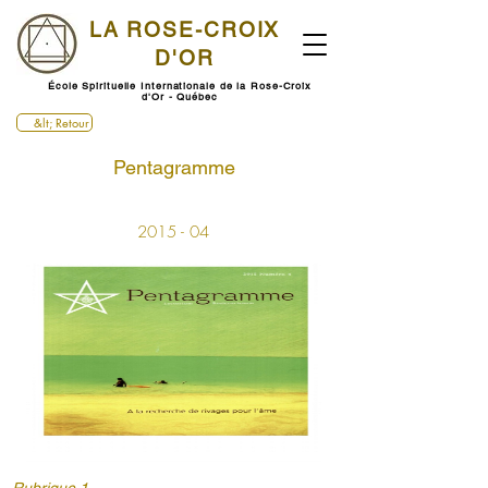
LA ROSE-CROIX
D'OR
École Spirituelle Internationale de la Rose-Croix
d'Or - Québec
&lt; Retour
Pentagramme
2015 - 04