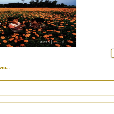
vre...