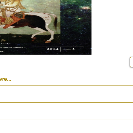
vre...