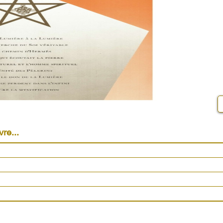
vre...