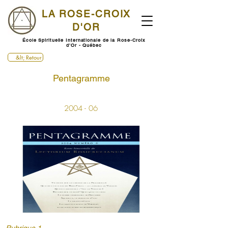
LA ROSE-CROIX
D'OR
École Spirituelle Internationale de la Rose-Croix
d'Or - Québec
&lt; Retour
Pentagramme
2004 - 06