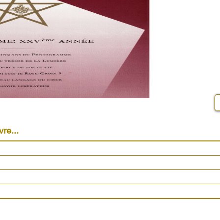
vre...