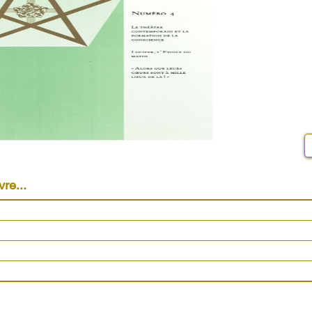
vre...