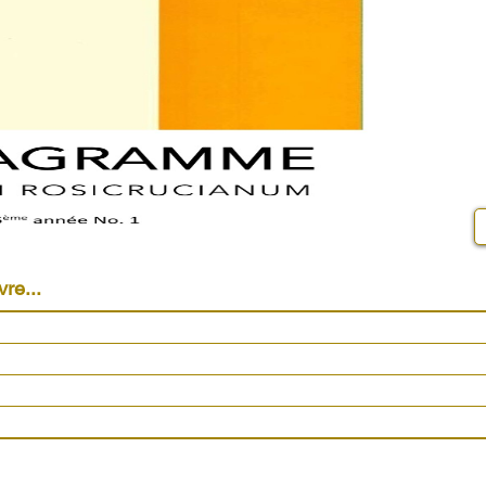
vre...