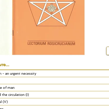
vre...
n - an urgent necessity
ge of man
the circulation (I)
l (V)
rns