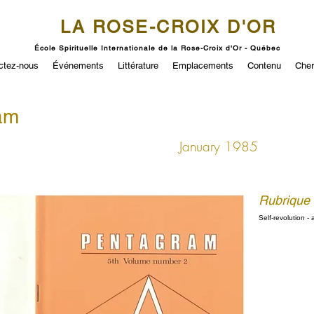
LA ROSE-CROIX D'OR
École Spirituelle Internationale de la Rose-Croix d'Or - Québec
ctez-nous
Événements
Littérature
Emplacements
Contenu
Cher
am
January 1985
Rubrique
Self-revolution -