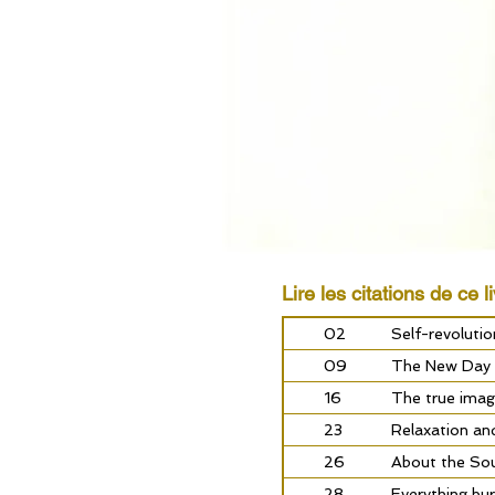
Lire les citations de ce li
02
Self-revolutio
09
The New Day
16
The true ima
23
Relaxation and 
26
About the Sou
28
Everything bu