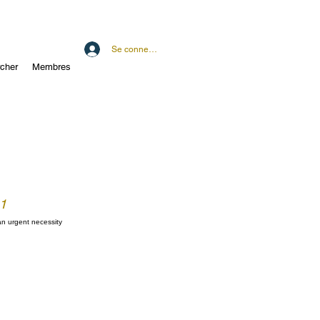
Se connecter
cher
Membres
 1
 an urgent necessity