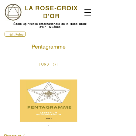
LA ROSE-CROIX
D'OR
École Spirituelle Internationale de la Rose-Croix
d'Or - Québec
&lt; Retour
Pentagramme
1982 - 01