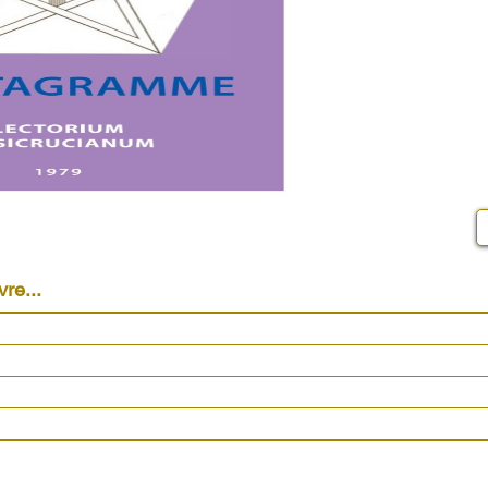
vre...