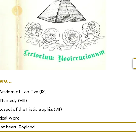
vre...
Wisdom of Lao Tze (IX)
 Remedy (VIII)
spel of the Pistis Sophia (VII)
ical Word
at heart: Fogland