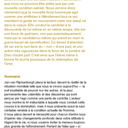
que nous ne pouvons être aidés que par une
nouvelle condition astrale. Nous verrons alors
clairement que la nouvelle force lumineuse agit
comme une antithèse à littéralement tout ce qui
maintient et garde en mouvement notre moi astral né
dans la nature. Elle conduit le candidat à la
découverte de lui-même et, en même temps, elle est
une force de guérison, non pas automatiquement,
mais par le candidat lui-même qui prend en main le
grand travail de sanctification. Ce travail d'abandon
de soi est le non-faire du « moi » d'une part, et une
action très vigoureuse dans la force de la lumière de
Dieu d'autre part. C'est ainsi que l'élève mène à
bonne fin tout le processus de la rédemption de
l'âme.
Sommaire
Jan van Rijckenborgh place le lecteur devant la réalité de la
situation mondiale telle que nous la vivons aujourd'hui — la
soif insatiable de pouvoir sur les autres, et la peur
permanente des calamités et des désastres qui sont
perçus par l'ego comme une perte de contrôle. L'auteur
nous montre la fin inéluctable à laquelle nous conduit cette
course à la domination, mais il nous présente aussi le seul
véritable remède à la condition actuelle de l'homme.
Il nous place devant la nécessité pour chacun d'entre nous
d'opérer des changements profonds dans notre attitude à
l'égard de la vie, si nous voulons éviter la menace toujours
plus grande de l'effondrement. Partant de l'idée que « si