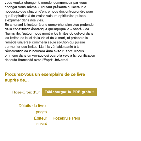
vous voulez changer le monde, commencez par vous
changer vous-même », l'auteur présente au lecteur la
nécessité que chacun d'entre nous doit entreprendre pour
que l'aspiration à de vraies valeurs spirituelles puisse
s'exprimer dans nos vies.
En amenant le lecteur à une compréhension plus profonde
de la constitution ésotérique qui implique la « santé » de
l'humanité, l'auteur nous montre les limites de celle-ci dans
les limites de la loi de la vie et de la mort, et présente le
remède universel comme la seule solution qui puisse
surmonter ces limites. Liant la véritable santé à la
réunification de la nouvelle Âme avec l'Esprit, il nous
emmène dans un voyage qui ouvre la voie à la réunification
de toute l'humanité avec l'Esprit Universel.
Procurez-vous un exemplaire de ce livre
auprès de...
Télécharger le PDF gratuit
Rose-Croix d'Or
Détails du livre :
pages
Éditeur
Rozekruis Pers
Publié
Code des éditeurs