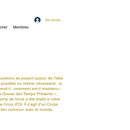
Se connecter
cher
Membres
estions se posent autour de l'idée
e possible ou même nécessaire ; si
end-il ; comment est-il maintenu ;
a Gnose des Temps Présents »,
amp de force a été établi à notre
-Croix d'Or. Il s'agit d'un Corps
n lien commun avec le monde