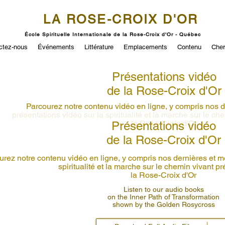
LA ROSE-CROIX D'OR
École Spirituelle Internationale de la Rose-Croix d'Or - Québec
ctez-nous
Événements
Littérature
Emplacements
Contenu
Cher
Présentations vidéo
de la Rose-Croix d'Or
Parcourez notre contenu vidéo en ligne, y compris nos d
présentations vidéo sur la spiritualité et la marche sur le c
la Rose-Croix d'Or
Présentations vidéo
de la Rose-Croix d'Or
urez notre contenu vidéo en ligne, y compris nos dernières et me
spiritualité et la marche sur le chemin vivant p
la Rose-Croix d'Or
Listen to our audio books
on the Inner Path of Transformation
shown by the Golden Rosycross