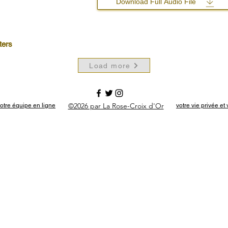
Download Full Audio File
ters
Load more
©2026 par La Rose-Croix d'Or
otre équipe en ligne
votre vie privée e