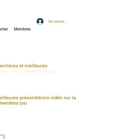
Se connecter
cher
Membres
ernières et meilleures
hemin vivant présentées par
illeures présentations vidéo sur la
résentées par